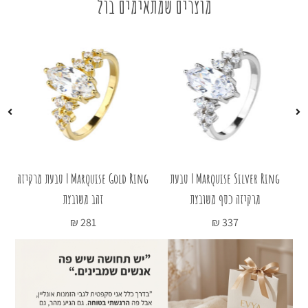
מוצרים שמתאימים בול
עת
Marquise Silver Ring | טבעת
Marquise Gold Ring | טבעת מרקיזה
מרקיזה כסף משובצת
זהב משובצת
טב
₪
281
₪
337