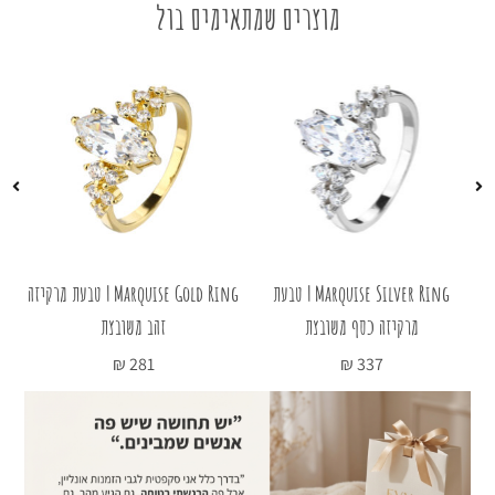
מוצרים שמתאימים בול
עת
Marquise Silver Ring | טבעת
Marquise Gold Ring | טבעת מרקיזה
מרקיזה כסף משובצת
זהב משובצת
טב
₪
281
₪
337