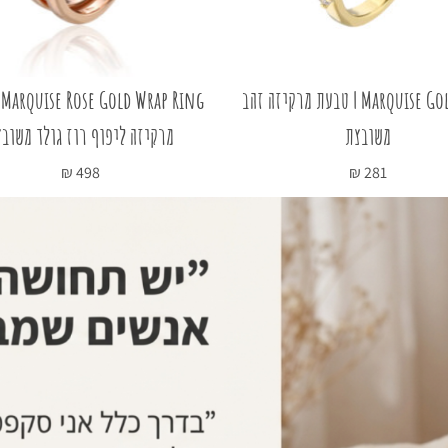
Marquise Gold Ring | טבעת מרקיזה זהב
g
משובצת
מרקיזה ליפוף רוז גולד משוב
₪
498
₪
281