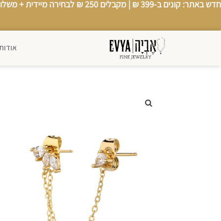
חדש באתר: קונים ב-399 ₪ |
מקבלים 250 ₪ לבחירה מיידית
+
משלוח
אודותי
אודותינו
צור קשר
סטים
←
תכשיטי נשים
←
תכשיטי גברים
←
כל החנות