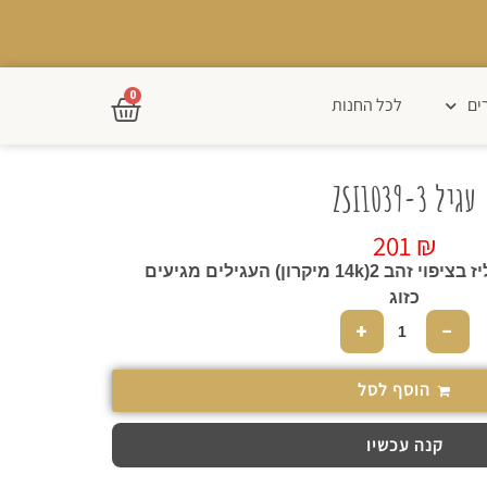
0
ים
לכל החנות
עגיל ZSI1039-3
201
₪
עגיל שני חורים עשוי פליז בציפוי זהב 14k)2 מיקרון) העגילים מגיעים
כזוג
+
−
הוסף לסל
קנה עכשיו