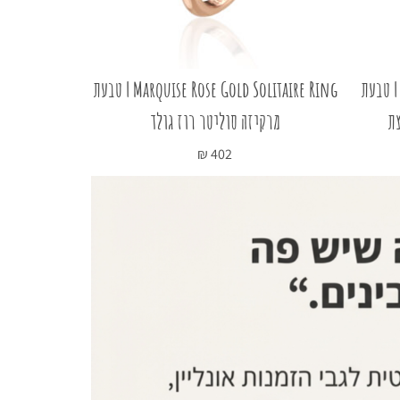
Marquise Rose Gold Wrap Rin | טבעת
Marquise Rose Gold Solitaire Ring | טבעת
צת
מרקיזה סוליטר רוז גולד
ענ
₪
402