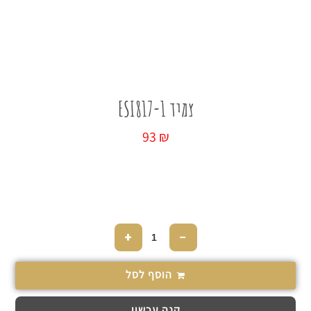
כל החנות
צמיד ESI817-1
93
₪
+
−
הוסף לסל
קנה עכשיו