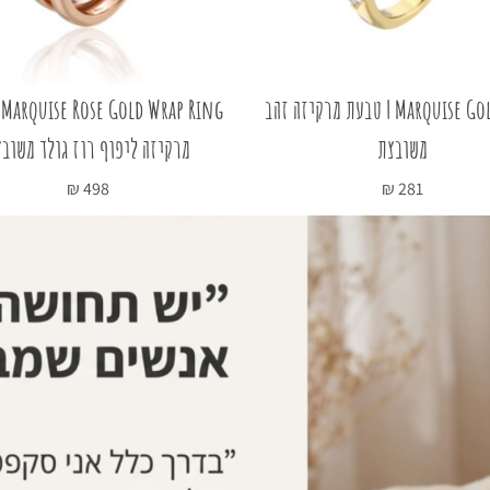
Marquise Gold Ring | טבעת מרקיזה זהב
g
משובצת
מרקיזה ליפוף רוז גולד משוב
₪
498
₪
281