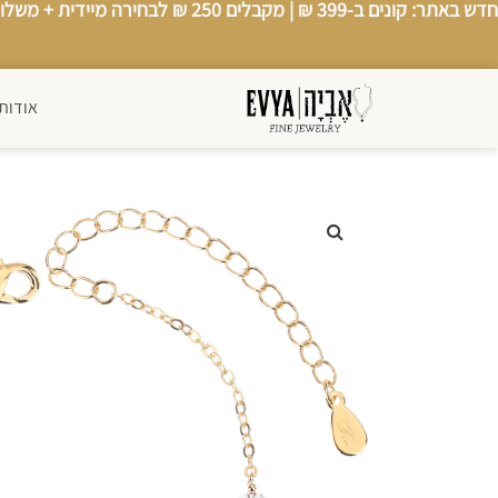
חדש באתר: קונים ב-399 ₪ |
מקבלים 250 ₪ לבחירה מיידית
+
משלוח
אודותי
אודותינו
צור קשר
סטים
←
תכשיטי נשים
←
תכשיטי גברים
←
כל החנות