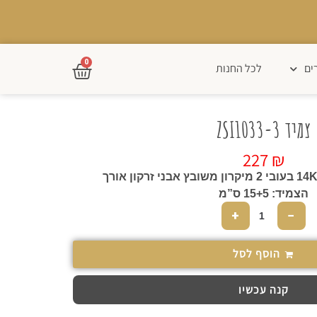
0
ים
לכל החנות
צמיד ZSI1033-3
227
₪
עשוי פליז בציפוי זהב 14K בעובי 2 מיקרון משובץ אבני זרקון אורך
הצמיד: 15+5 ס”מ
+
−
הוסף לסל
קנה עכשיו