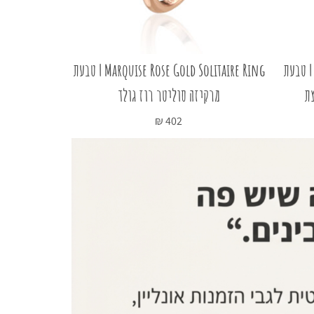
Marquise Rose Gold Wrap Rin | טבעת
Marquise Rose Gold Solitaire Ring | טבעת
צת
מרקיזה סוליטר רוז גולד
ענ
₪
402