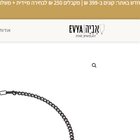
חדש באתר: קונים ב-399 ₪ |
מקבלים 250 ₪ לבחירה מיידית
+
משלוח
אודותי
אודותינו
צור קשר
סטים
←
תכשיטי נשים
←
תכשיטי גברים
←
כל החנות