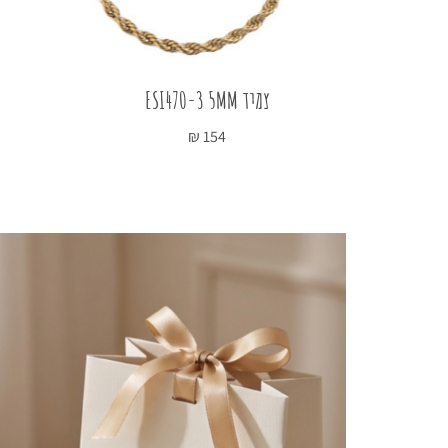
צמיד ESI470-3 5MM
₪
154