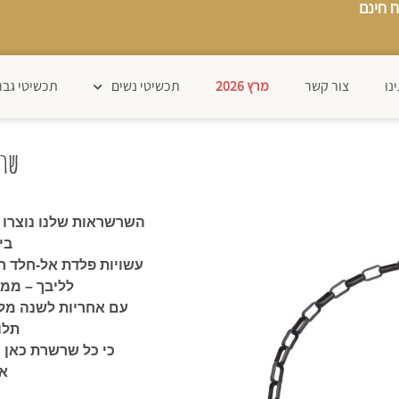
 חינם
נו
צור קשר
מרץ 2026
תכשיטי נשים
תכשיטי גבר
שרש
השרשראות שלנו נוצרו
בי
עשויות פלדת אל-חלד חז
לליבך – ממש
עם אחריות לשנה מלא
תלו
כי כל שרשרת כאן 
אר