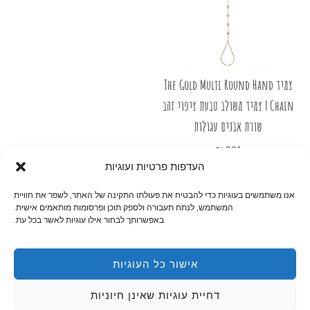
צמיד The Gold Multi Round Hand
Chain | צמיד משולב טבעת ציפוי זהב
שורת אבנים עגולות
₪
281
העדפות פרטיות ועוגיות
אנו משתמשים בעוגיות כדי להבטיח את פעולתו התקינה של האתר, לשפר את חוויית
המשתמש, לנתח תעבורה ולספק תוכן ופרסומות מותאמים אישית.
באפשרותך לבחור אילו עוגיות לאשר בכל עת.
מידע
אישור כל העוגיות
חנות
דחיית עוגיות שאינן חיוניות