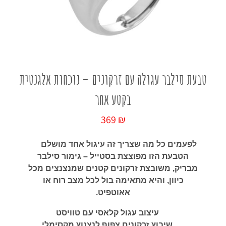
כל החנות
טבעת סילבר עגולה עם זרקונים – נוכחות אלגנטית
בקטע אחר
369
₪
לפעמים כל מה שצריך זה עיגול אחד מושלם
הטבעת הזו מפוצצת בסטייל – גימור סילבר
מבריק, משובצת זרקונים קטנים שמנצנצים מכל
כיוון, והיא מתאימה בול לכל מצב רוח או
אאוטפיט.
עיצוב עגול קלאסי עם טוויסט
שיבוץ זרקונים צפוף לנצנוץ מקסימלי