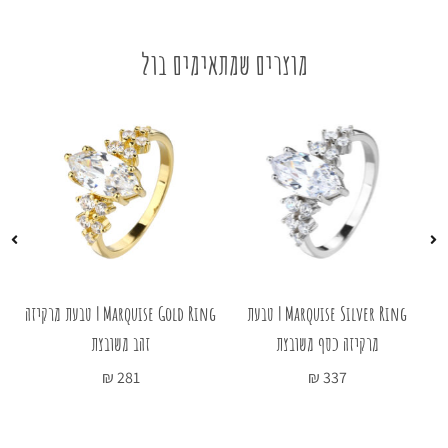
מוצרים שמתאימים בול
עת
Marquise Silver Ring | טבעת
Marquise Gold Ring | טבעת מרקיזה
מרקיזה כסף משובצת
זהב משובצת
טב
₪
281
₪
337