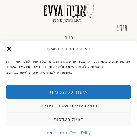
מידע
חנות
העדפות פרטיות ועוגיות
אודותינו
צור קשר
אנו משתמשים בעוגיות כדי להבטיח את פעולתו התקינה של האתר, לשפר את חוויית
המשתמש, לנתח תעבורה ולספק תוכן ופרסומות מותאמים אישית.
באפשרותך לבחור אילו עוגיות לאשר בכל עת.
תקנון ותנאי שימוש באתר
מדיניות פרטיות
אישור כל העוגיות
צור קשר
055-775-4145
דחיית עוגיות שאינן חיוניות
contact@evyajewelry.com
×
עקבו אחרינו
הצגת העדפות
איתכם בכל רגע נתון.
Cookie Policy
מדיניות פרטיות