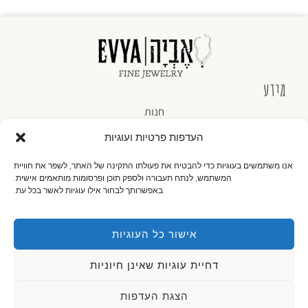
מידע
חנות
העדפות פרטיות ועוגיות
אודותינו
צור קשר
אנו משתמשים בעוגיות כדי להבטיח את פעולתו התקינה של האתר, לשפר את חוויית
המשתמש, לנתח תעבורה ולספק תוכן ופרסומות מותאמים אישית.
באפשרותך לבחור אילו עוגיות לאשר בכל עת.
תקנון ותנאי שימוש באתר
מדיניות פרטיות
אישור כל העוגיות
צור קשר
055-775-4145
דחיית עוגיות שאינן חיוניות
contact@evyajewelry.com
×
עקבו אחרינו
הצגת העדפות