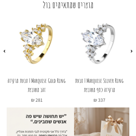
מוצרים שמתאימים בול
עת
Marquise Silver Ring | טבעת
Marquise Gold Ring | טבעת מרקיזה
מרקיזה כסף משובצת
זהב משובצת
טב
₪
281
₪
337